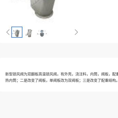
新型锁风阀为双翻板高温锁风阀，有外壳，浇注料，内筒，阀板，配
热内筒；二是改变了阀板，单阀板改为双阀板；三是改变了配重结构