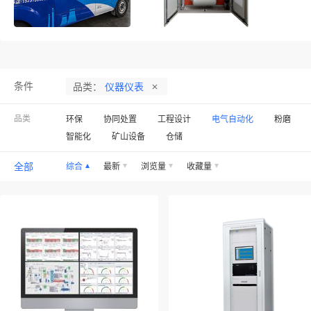
条件
品类：
仪器仪表
品类
环保
协同处置
工程设计
电气自动化
粉磨
智能化
矿山设备
仓储
全部
综合
最新
浏览量
收藏量